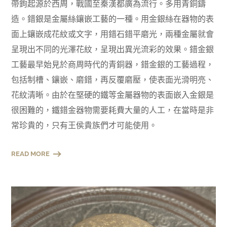
帶鉤起源於西周，戰國至秦漢都廣為流行。多用青銅鑄
造。錯銀是金屬絲鑲嵌工藝的一種。用金銀絲在器物的表
面上鑲嵌成花紋或文字，用錯石錯平磨光，兩種金屬就會
呈現出不同的光澤花紋，呈現出異光流彩的效果。錯金銀
工藝最早始見於商周時代的青銅器，錯金銀的工藝過程，
包括制槽、鑲嵌、磨錯，再反覆磨壓，使表面光滑明亮、
花紋清晰。由於在堅硬的鐵等金屬器物的表面嵌入金銀是
很困難的，鐵錯金器物需要耗費大量的人工，在當時是非
常珍貴的，只有王侯貴族們才可能使用。
READ MORE