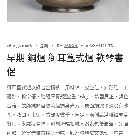
26 2 月, 2026
金銅
BY
JASON
0 COMMENTS
早期 銅爐 獅耳簋式爐 款琴書
侶
獅耳簋式爐以銅合金鑄造，用料精、皮色佳、外形雅、工
藝好、款字優，胎體厚實規整(重2.6kg)，造型周正，銅色
古雅，紋飾線條自然流暢通身光素，表面細緻平滑沒有砂
孔。敞口，束頸，扁鼓腹微垂，圈足。兩側高浮雕鑄成雙
獅耳，獅威猛強悍，刻劃流暢細膩。器表包漿潤澤，光澤
內斂，饒富清雅古樸之韻味。底部減地陽文鐫刻「琴書