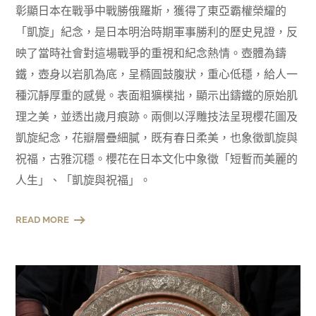
彰顯日本在戰爭中戰勝俄羅斯，獲得了東亞霸權榮耀的
「凱旋」紀念，是日本明治時期軍事勝利的歷史見證，反
映了當時社會對這場戰爭的重視和紀念熱情。壺體為鑄
鐵，壺身以岩肌為底，呈橢圓鼓腹狀，重心低穩，給人一
種沉靜厚重的感覺。表面粗獷樸拙，顯示出鑄鐵的原始肌
理之美，並透出歲月痕跡。兩側以浮雕技法呈現櫻花圖及
凱旋紀念，花瓣層疊細膩，既有春日柔美，也象徵凱旋與
祝福，古雅沉穩。櫻花在日本文化中象徵「短暫而美麗的
人生」、「凱旋與祝福」。
READ MORE