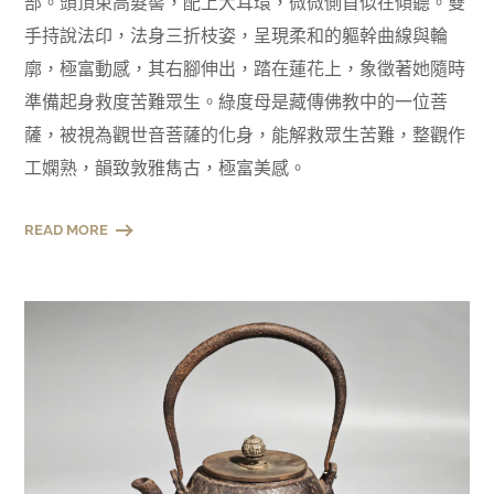
部。頭頂束高髮髻，配上大耳環，微微側首似在傾聽。雙
手持說法印，法身三折枝姿，呈現柔和的軀幹曲線與輪
廓，極富動感，其右腳伸出，踏在蓮花上，象徵著她隨時
準備起身救度苦難眾生。綠度母是藏傳佛教中的一位菩
薩，被視為觀世音菩薩的化身，能解救眾生苦難，整觀作
工嫻熟，韻致敦雅雋古，極富美感。
READ MORE