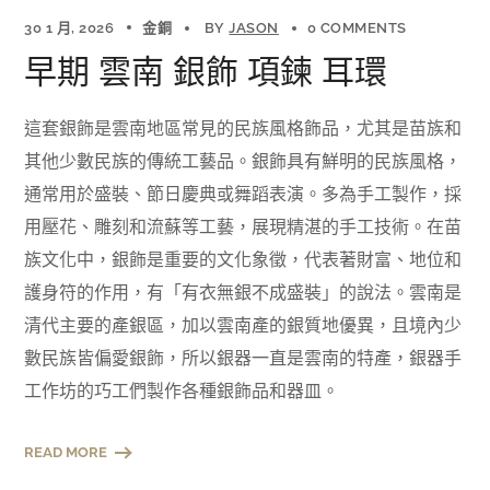
30 1 月, 2026
金銅
BY
JASON
0 COMMENTS
早期 雲南 銀飾 項鍊 耳環
這套銀飾是雲南地區常見的民族風格飾品，尤其是苗族和
其他少數民族的傳統工藝品。銀飾具有鮮明的民族風格，
通常用於盛裝、節日慶典或舞蹈表演。多為手工製作，採
用壓花、雕刻和流蘇等工藝，展現精湛的手工技術。在苗
族文化中，銀飾是重要的文化象徵，代表著財富、地位和
護身符的作用，有「有衣無銀不成盛裝」的說法。雲南是
清代主要的產銀區，加以雲南產的銀質地優異，且境內少
數民族皆偏愛銀飾，所以銀器一直是雲南的特產，銀器手
工作坊的巧工們製作各種銀飾品和器皿。
READ MORE