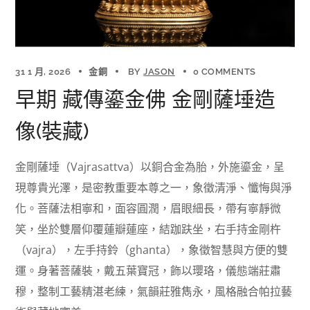
31 1 月, 2026
金銅
BY
JASON
0 COMMENTS
早期 藏傳鎏金佛 金剛薩埵造
像(裝藏)
金剛薩埵（Vajrasattva）以銅合金為胎，外施鎏金，呈
現尊貴光澤，是密教重要本尊之一，象徵清淨、懺悔與淨
化。菩薩法相寧和，面容圓潤，眉眼細長，帶有寧靜微
笑，坐於雙層仰覆蓮瓣蓮座，結跏趺坐，右手持金剛杵
（vajra），左手持鈴（ghanta），象徵智慧與方便的雙
運。身著菩薩裝，戴五葉寶冠，飾以瓔珞，儀態端莊肅
穆，整制工藝精湛老練，氣韻莊雅雋永，風格融合帕拉藝