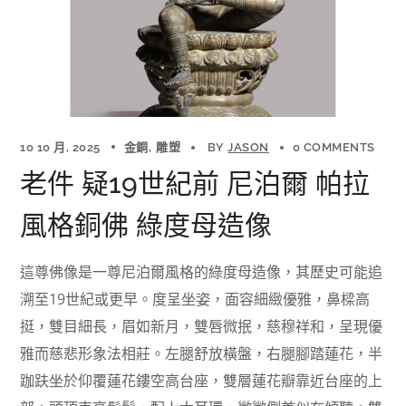
10 10 月, 2025
金銅
雕塑
BY
JASON
0 COMMENTS
老件 疑19世紀前 尼泊爾 帕拉
風格銅佛 綠度母造像
這尊佛像是一尊尼泊爾風格的綠度母造像，其歷史可能追
溯至19世紀或更早。度呈坐姿，面容細緻優雅，鼻樑高
挺，雙目細長，眉如新月，雙唇微抿，慈穆祥和，呈現優
雅而慈悲形象法相莊。左腿舒放橫盤，右腿腳踏蓮花，半
跏趺坐於仰覆蓮花鏤空高台座，雙層蓮花瓣靠近台座的上