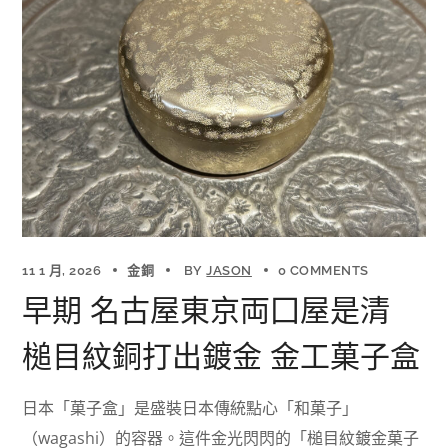
11 1 月, 2026
金銅
BY
JASON
0 COMMENTS
早期 名古屋東京両囗屋是清
槌目紋銅打出鍍金 金工菓子盒
日本「菓子盒」是盛裝日本傳統點心「和菓子」
（wagashi）的容器。這件金光閃閃的「槌目紋鍍金菓子