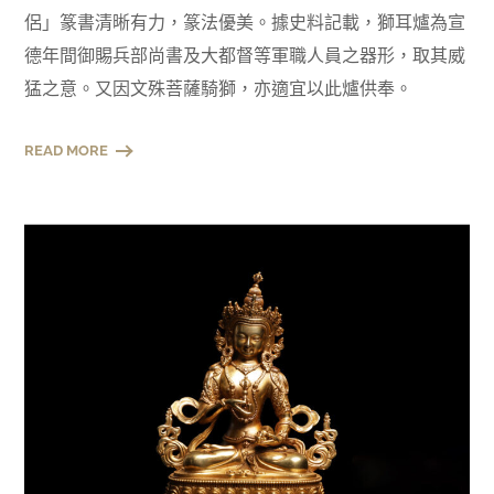
侶」篆書清晰有力，篆法優美。據史料記載，獅耳爐為宣
德年間御賜兵部尚書及大都督等軍職人員之器形，取其威
猛之意。又因文殊菩薩騎獅，亦適宜以此爐供奉。
READ MORE