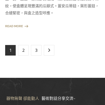
紋，使盒體呈現豐滿的瓜瓣式。蓋安瓜蒂鈕，葉形蓋鈕，
合縫緊密，與盒之造型呼應。
READ MORE
1
2
3
器物無聲 卻能動人
藝術對話分享交流~