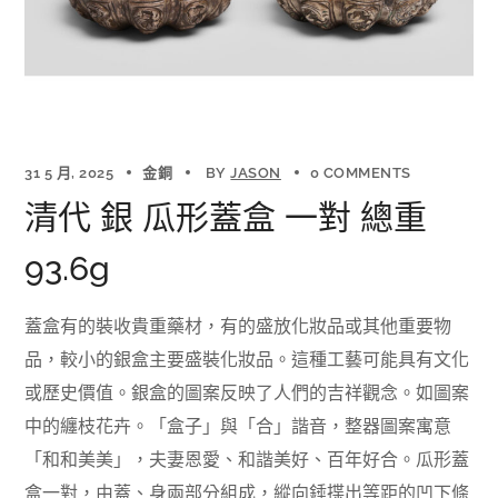
31 5 月, 2025
金銅
BY
JASON
0 COMMENTS
清代 銀 瓜形蓋盒 一對 總重
93.6g
蓋盒有的裝收貴重藥材，有的盛放化妝品或其他重要物
品，較小的銀盒主要盛裝化妝品。這種工藝可能具有文化
或歷史價值。銀盒的圖案反映了人們的吉祥觀念。如圖案
中的纏枝花卉。「盒子」與「合」諧音，整器圖案寓意
「和和美美」，夫妻恩愛、和諧美好、百年好合。瓜形蓋
盒一對，由蓋、身兩部分組成，縱向錘揲出等距的凹下條