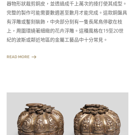
器物形狀裁剪銅皮，並透過成千上萬次的捶打使其成型。
完整的製作可能需要數週甚至數月才能完成。這款銅盤具
有浮雕或鏨刻裝飾，中央部分刻有一隻長尾鳥停歇在枝
上，周圍環繞著細緻的花卉浮雕。這種風格在19至20世
紀的波斯或鄰近地區的金屬工藝品中十分常見。
READ MORE