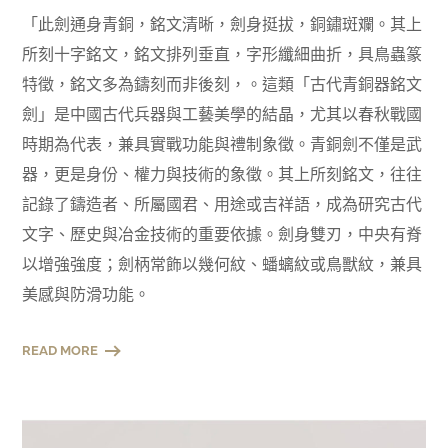
「此劍通身青銅，銘文清晰，劍身挺拔，銅鏽斑斕。其上
所刻十字銘文，銘文排列垂直，字形纖細曲折，具鳥蟲篆
特徵，銘文多為鑄刻而非後刻，。這類「古代青銅器銘文
劍」是中國古代兵器與工藝美學的結晶，尤其以春秋戰國
時期為代表，兼具實戰功能與禮制象徵。青銅劍不僅是武
器，更是身份、權力與技術的象徵。其上所刻銘文，往往
記錄了鑄造者、所屬國君、用途或吉祥語，成為研究古代
文字、歷史與冶金技術的重要依據。劍身雙刃，中央有脊
以增強強度；劍柄常飾以幾何紋、蟠螭紋或鳥獸紋，兼具
美感與防滑功能。
READ MORE