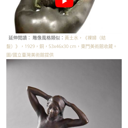
延伸閱讀： 雕像風格類似：
黃土水，《裸婦（結
髮）》，1929，銅，53x46x30 cm，東門美術館收藏。
圖/國立臺灣美術館提供