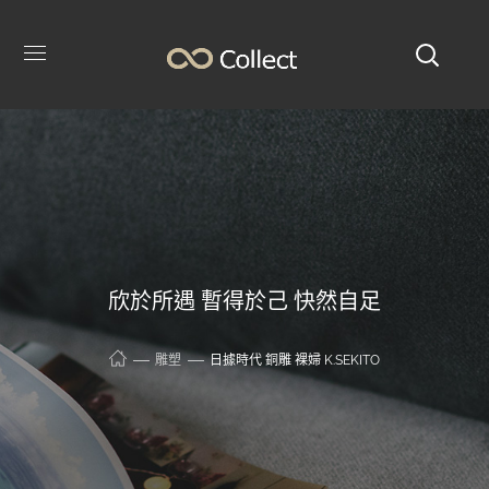
欣於所遇 暫得於己 快然自足
雕塑
日據時代 銅雕 裸婦 K.SEKITO