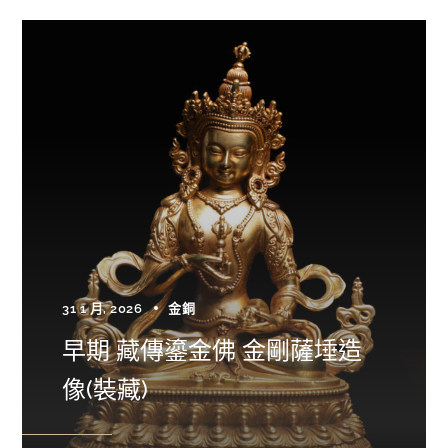
31 1 月, 2026
金銅
早期 藏傳鎏金佛 金剛薩埵造
像(裝藏)