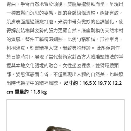
彎曲，手臂自然地置於頭後，雙腿靠攏側臥而坐，呈現出
一種放鬆而沉思的姿態。她的身體線條流暢，婀娜有致，
肌膚表面經過細緻打磨，光滑中帶有微妙的色調變化，使
得解剖結構與姿勢的張力更顯自然。底座則模仿天然木材
的質感，整件工藝精湛嫻熟，比例勻稱和諧，形神畢肖，
栩栩逼真，刻畫精準入微，韻致典雅靜謐。 此雕像創作
於日據時期，展現了當代藝術家對西方人體雕塑技法的掌
握與本地文化語境的融合。女性坐姿裸像，雙臂環繞頭
部，姿態沉靜而自省，不僅呈現出人體的自然美，也映照
出時代轉型中的精神風貌。
尺寸約：16.5 X 19.7 X 12.2
cm 重量約：1.8 kg