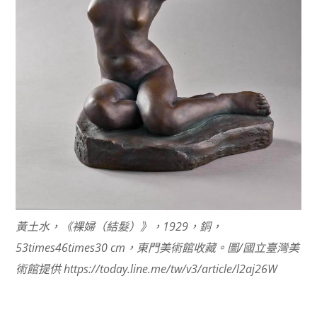
黃土水，《裸婦（結髮）》，1929，銅，
53times46times30 cm，東門美術館收藏。圖/國立臺灣美
術館提供 https://today.line.me/tw/v3/article/l2aj26W