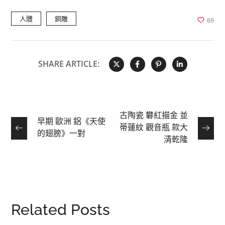
人體
銅雕
69
SHARE ARTICLE:
古陶瓷 礬紅描金 並
早期 歐洲 鋁《天使
蒂蓮紋 觀音瓶 款大
的翅膀》一對
清乾隆
Related Posts