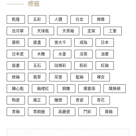
標籤
乾隆
五彩
人體
仕女
佛像
呂月華
天球瓶
天青釉
定窯
工筆
康熙
建盞
張大千
戒指
日本
日本瓷
木雕
水墨
汝窯
油畫
版畫
玉石
琺瑯彩
粉彩
紅釉
綠釉
翡翠
茶壺
藍釉
裸女
轉心瓶
釉裡紅
銅雕
陳夏雨
陳煥禎
陶瓷
雍正
雕塑
青瓷
青花
青釉
青銅器
高麗瓷
鬥彩
黃釉