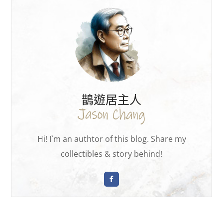
鵲遊居主人
Hi! I`m an authtor of this blog. Share my
collectibles & story behind!