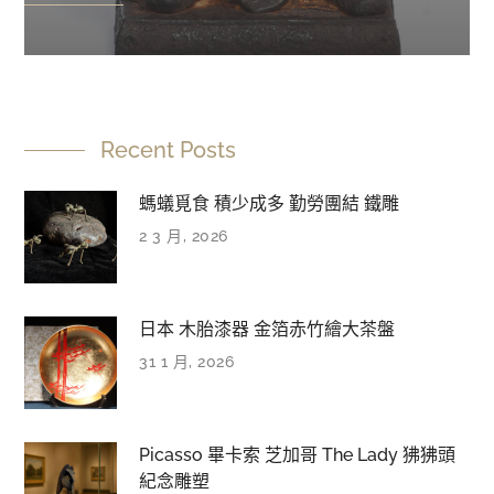
Recent Posts
螞蟻覓食 積少成多 勤勞團結 鐵雕
2 3 月, 2026
日本 木胎漆器 金箔赤竹繪大茶盤
31 1 月, 2026
Picasso 畢卡索 芝加哥 The Lady 狒狒頭
紀念雕塑