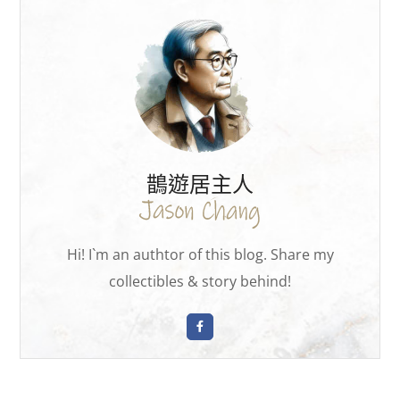
鵲遊居主人
Hi! I`m an authtor of this blog. Share my
collectibles & story behind!