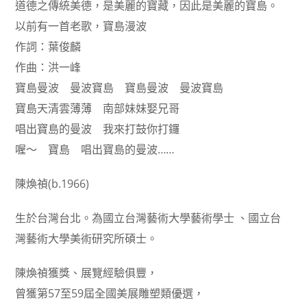
道德之傳統美德，是美麗的寶藏，因此是美麗的寶島。
以前有一首老歌，寶島漫波
作詞：葉俊麟
作曲：洪一峰
寶島曼波 曼波寶島 寶島曼波 曼波寶島
寶島天清雲薄薄 南部妹妹娶兄哥
唱出寶島的曼波 我來打鼓你打鑼
喔～ 寶島 唱出寶島的曼波……
陳煥禎
(b.1966)
生於台灣台北。為國立台灣藝術大學藝術學士 、國立台
灣藝術大學美術研究所碩士。
陳煥禎獲獎、展覽經驗俱豐，
曾獲第57至59屆全國美展雕塑類優選，