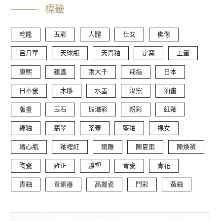
標籤
乾隆
五彩
人體
仕女
佛像
呂月華
天球瓶
天青釉
定窯
工筆
康熙
建盞
張大千
戒指
日本
日本瓷
木雕
水墨
汝窯
油畫
版畫
玉石
琺瑯彩
粉彩
紅釉
綠釉
翡翠
茶壺
藍釉
裸女
轉心瓶
釉裡紅
銅雕
陳夏雨
陳煥禎
陶瓷
雍正
雕塑
青瓷
青花
青釉
青銅器
高麗瓷
鬥彩
黃釉