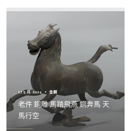
17 5 月, 2024
金銅
老件 銅雕 馬踏飛燕 銅奔馬 天
馬行空