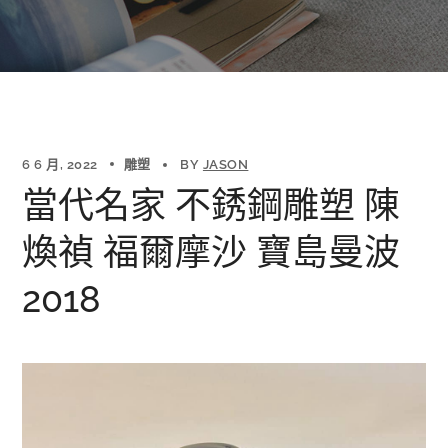
6 6 月, 2022
雕塑
BY
JASON
當代名家 不銹鋼雕塑 陳
煥禎 福爾摩沙 寶島曼波
2018