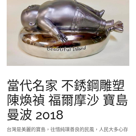
當代名家 不銹鋼雕塑
陳煥禎 福爾摩沙 寶島
曼波 2018
台灣是美麗的寶島，往惜純璞善良的民風，人民大多心存