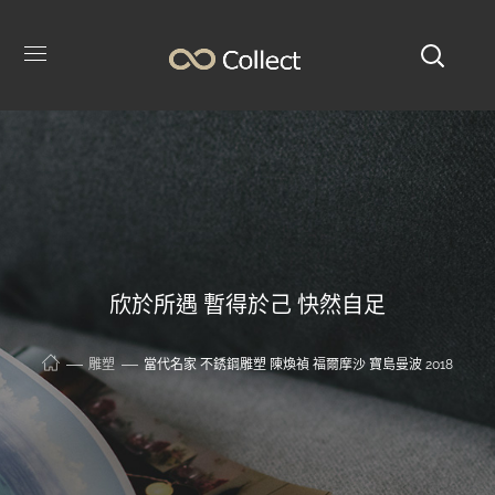
欣於所遇 暫得於己 快然自足
雕塑
當代名家 不銹鋼雕塑 陳煥禎 福爾摩沙 寶島曼波 2018