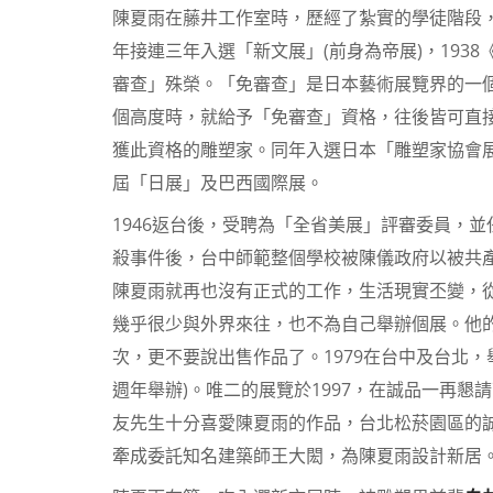
陳夏雨在藤井工作室時，歷經了紮實的學徒階段，並
年接連三年入選「新文展」(前身為帝展)，1938《
審查」殊榮。「免審查」是日本藝術展覽界的一
個高度時，就給予「免審查」資格，往後皆可直
獲此資格的雕塑家。同年入選日本「雕塑家協會展
屆「日展」及巴西國際展。
1946返台後，受聘為「全省美展」評審委員，並任
殺事件後，台中師範整個學校被陳儀政府以被共
陳夏雨就再也沒有正式的工作，生活現實丕變，
幾乎很少與外界來往，也不為自己舉辦個展。他
次，更不要說出售作品了。1979在台中及台北
週年舉辦)。唯二的展覽於1997，在誠品一再
友先生十分喜愛陳夏雨的作品，台北松菸園區的誠
牽成委託知名建築師王大閎，為陳夏雨設計新居