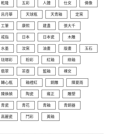
乾隆
五彩
人體
仕女
佛像
呂月華
天球瓶
天青釉
定窯
工筆
康熙
建盞
張大千
戒指
日本
日本瓷
木雕
水墨
汝窯
油畫
版畫
玉石
琺瑯彩
粉彩
紅釉
綠釉
翡翠
茶壺
藍釉
裸女
轉心瓶
釉裡紅
銅雕
陳夏雨
陳煥禎
陶瓷
雍正
雕塑
青瓷
青花
青釉
青銅器
高麗瓷
鬥彩
黃釉