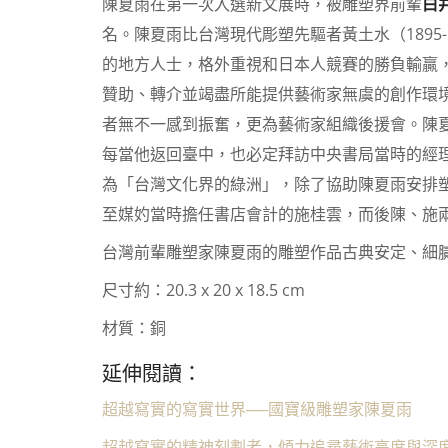
陳夏雨在第一次入選新文展時，被雕塑界前輩
白
名。陳夏雨比台灣現代彫塑先驅者黃土水（1895
的地方人士，格外重視和日本人競賽的勝負輸贏
贊助、轉介並竭盡所能提供藝術家無虞的創作環
者無不一感到振奮，更為藝術家組織後援會。陳
每當他返回臺中，也必定拜訪中央書局當時的經
為「台灣文化界的綠洲」，除了協助陳夏雨安排塑
至媒妁當時擔任書店會計的施桂雲，而後陳、施
台灣前輩雕塑家陳夏雨的雕塑作品古典安定、細
尺寸約：
20.3 x 20 x 18.5 cm
材質：銅
陳夏雨-
陳夏雨-
陳夏雨-
陳夏雨-
陳夏雨-
陳夏雨-
陳夏雨-
陳夏雨-
陳夏雨-
陳夏雨-
陳夏雨-
陳夏雨-
陳夏雨-
陳夏雨-
延伸閱讀：
超越寫實的寫實世界──國寶級雕塑家陳夏雨
超越寫實的精神刻劃者，傾力追尋藝術高度與深