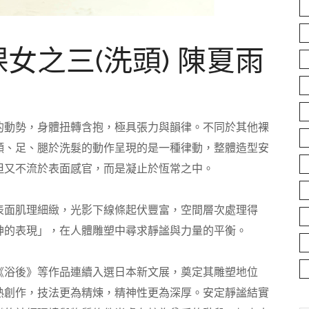
裸女之三(洗頭) 陳夏雨
的動勢，身體扭轉含抱，極具張力與韻律。不同於其他裸
頸、足、腿於洗髮的動作呈現的是一種律動，整體造型安
但又不流於表面感官，而是凝止於恆常之中。
表面肌理細緻，光影下線條起伏豐富，空間層次處理得
神的表現」，在人體雕塑中尋求靜謐與力量的平衡。
》、《浴後》等作品連續入選日本新文展，奠定其雕塑地位
熟創作，技法更為精煉，精神性更為深厚。安定靜謐結實