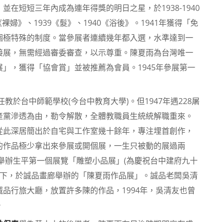
在短短三年內成為連年得獎的明日之星，於1938-1940
裸婦》、1939《髮》、1940《浴後》。1941年獲得「免
個極特殊的制度。當參展者連續幾年都入選，水準達到一
接展，無需經過審委審查，以示尊重。陳夏雨為台灣唯一
」，獲得「協會賞」並被推薦為會員。1945年參展第一
教於台中師範學校(今台中教育大學)。但1947年遇228屠
產黨滲透為由，勒令解散，全體教職員生統統解職重來。
從此深居簡出於自宅與工作室幾十餘年，專注埋首創作，
的作品極少拿出來參展或開個展，一生只被動的展過兩
，舉辦生平第一個展覽「雕塑小品展」(為慶祝台中建府九十
懇請下，於誠品畫廊舉辦的「陳夏雨作品展」。誠品老闆吳清
品行旅大廳，放置許多陳的作品，1994年，吳清友也曾
。