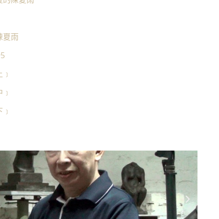
陳夏雨
5
上﹞
中﹞
下﹞