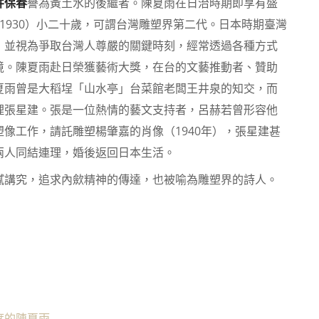
井保春
譽為黃土水的後繼者。陳夏雨在日治時期即享有盛
-1930）小二十歲，可謂台灣雕塑界第二代。日本時期臺灣
，並視為爭取台灣人尊嚴的關鍵時刻，經常透過各種方式
境。陳夏雨赴日榮獲藝術大獎，在台的文藝推動者、贊助
夏雨曾是大稻埕「山水亭」台菜館老闆王井泉的知交，而
理張星建。張是一位熱情的藝文支持者，呂赫若曾形容他
像工作，請託雕塑楊肇嘉的肖像（1940年），張星建甚
兩人同結連理，婚後返回日本生活。
膩講究，追求內歛精神的傳達，也被喻為雕塑界的詩人。
 裸女-洗頭-1947
 裸女-洗頭-1947
 裸女-洗頭-1947
 裸女-洗頭-1947
 裸女-洗頭-1947
 裸女-洗頭-1947
 裸女-洗頭-1947
 裸女-洗頭-1947
 裸女-洗頭-1947
 裸女-洗頭-1947
 裸女-洗頭-1947
 裸女-洗頭-1947
 裸女-洗頭-1947
 裸女-洗頭-1947
度的陳夏雨