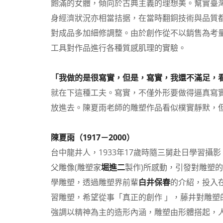
飽滿的女體，傾向於古典主義的理想美。幫實臺
身經濟狀況亦相當拮据，在當時翻銅技術與品質
對成品多加細修調整。由於創作從不以銷售為考
工具對作品進行各種質感肌理的實驗。
「我做的是很寫實，但是，寫實，我還不滿足，
就在下這種工夫。寫實，不僅外形要做得逼真寫
放進去。陳夏雨老師的雕塑作品看似樸實靜默，
陳夏雨（1917－2000）
台中龍井人，1933年17歲時隨三舅赴日學習
父雕像(雕塑家
堀進二
製作)所感動，引發對雕塑
學雕塑，透過雕塑界前輩
白井保春
的介紹，投入
習雕塑，希望從事
「真正的創作
」，藤井對雕塑
強調以精神為主的造形內涵，雕塑由形體搭起，