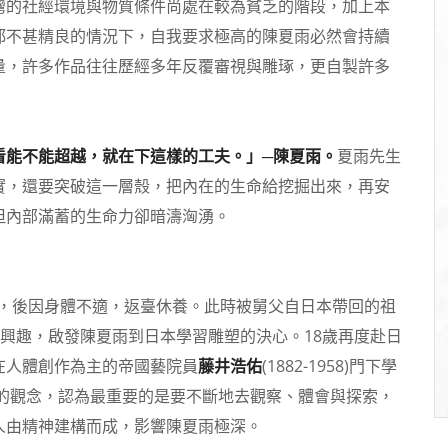
灣的社經環境與物質條件尚處在較為貧乏的階段，加上本
都不甚精良的情況下，自我要求極高的陳夏雨必然會持續
量，許多作品往往歷經多年反覆審視與雕琢，更自製許多
看能不能超越，就在下這樣的工夫。」─陳夏雨。
夏雨先生
實，還要突破這一層殼，把內在的生命給挖掘出來，再安
但內部滿蓄的生命力卻暗濤洶湧。
攝影，後因身體不適，返臺休養。此時被舅父自日本帶回的祖
的興趣，啟發陳夏雨到日本學習雕塑的決心。18歲再度赴日
在人體創作為主的帝國藝院員
藤井浩佑
(1882-1958)門下學
的觀念，認為最重要的是要不斷地去觀察、體會與探索，
人由精神建構而成，影響陳夏雨極深。