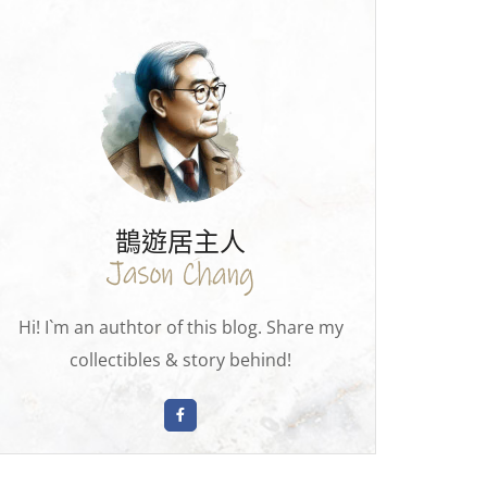
鵲遊居主人
Hi! I`m an authtor of this blog. Share my
collectibles & story behind!