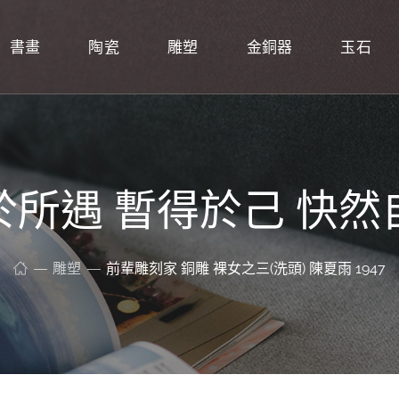
書畫
陶瓷
雕塑
金銅器
玉石
於所遇 暫得於己 快然
雕塑
前輩雕刻家 銅雕 裸女之三(洗頭) 陳夏雨 1947