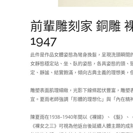
前輩雕刻家 銅雕 
1947
此件是作品女體姿態為彎身挽髮，呈現洗頭瞬間
女靜態穩定站、坐、臥的姿態，各具姿態的頭、
定、靜謐、結實飽滿，傾向古典主義的理想美，
雕塑表面肌理細緻，光影下線條起伏豐富，雕塑
宜。
夏雨老師強調「形體的理想化」與「內在精
陳夏雨在1938–1940年間以《裸婦》、《髮
《
裸女之三》可視為他返台後延續人體主題的成