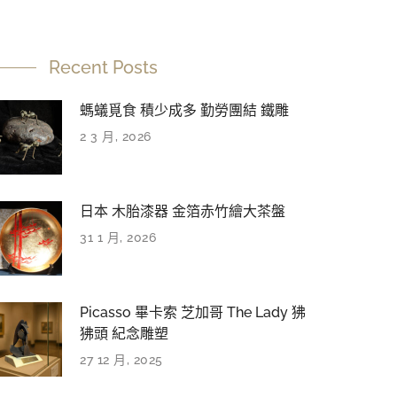
Recent Posts
螞蟻覓食 積少成多 勤勞團結 鐵雕
2 3 月, 2026
日本 木胎漆器 金箔赤竹繪大茶盤
31 1 月, 2026
Picasso 畢卡索 芝加哥 The Lady 狒
狒頭 紀念雕塑
27 12 月, 2025