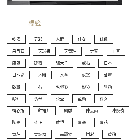
標籤
乾隆
五彩
人體
仕女
佛像
呂月華
天球瓶
天青釉
定窯
工筆
康熙
建盞
張大千
戒指
日本
日本瓷
木雕
水墨
汝窯
油畫
版畫
玉石
琺瑯彩
粉彩
紅釉
綠釉
翡翠
茶壺
藍釉
裸女
轉心瓶
釉裡紅
銅雕
陳夏雨
陳煥禎
陶瓷
雍正
雕塑
青瓷
青花
青釉
青銅器
高麗瓷
鬥彩
黃釉