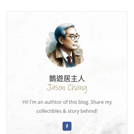
鵲遊居主人
Hi! I`m an authtor of this blog. Share my
collectibles & story behind!