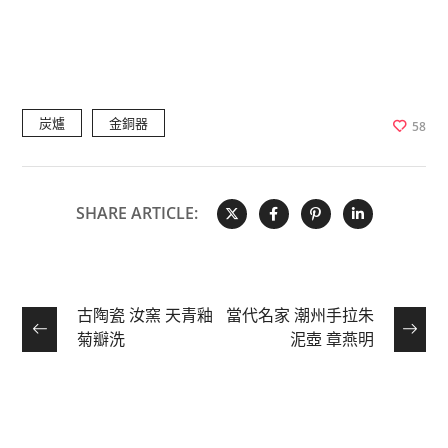
炭爐
金銅器
58
SHARE ARTICLE:
古陶瓷 汝窯 天青釉
當代名家 潮州手拉朱
菊瓣洗
泥壺 章燕明