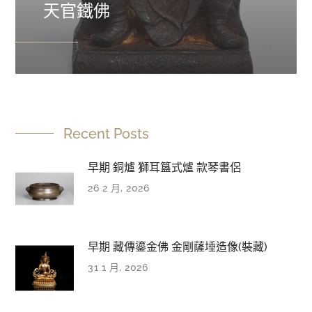
天官鐵佛
Recent Posts
早期 銅爐 獅耳簋式爐 款琴書侶
26 2 月, 2026
早期 藏傳鎏金佛 金剛薩埵造像(裝藏)
31 1 月, 2026