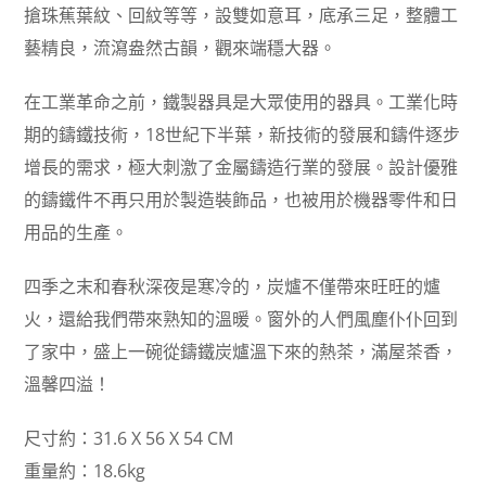
搶珠蕉葉紋、回紋等等，設雙如意耳，底承三足，整體工
藝精良，流瀉盎然古韻，觀來端穩大器。
在工業革命之前，鐵製器具是大眾使用的器具。工業化時
期的鑄鐵技術，18世紀下半葉，新技術的發展和鑄件逐步
增長的需求，極大刺激了金屬鑄造行業的發展。設計優雅
的鑄鐵件不再只用於製造裝飾品，也被用於機器零件和日
用品的生產。
四季之末和春秋深夜是寒冷的，炭爐不僅帶來旺旺的爐
火，還給我們帶來熟知的溫暖。窗外的人們風塵仆仆回到
了家中，盛上一碗從鑄鐵炭爐溫下來的熱茶，滿屋茶香，
溫馨四溢！
尺寸約：31.6 X 56 X 54 CM
重量約：18.6kg