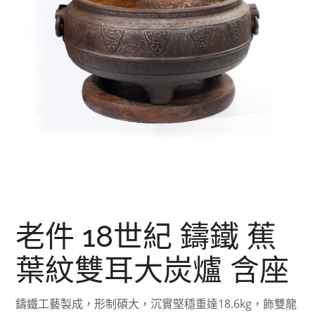
老件 18世紀 鑄鐵 蕉
葉紋雙耳大炭爐 含座
鑄鐵工藝製成，形制碩大，沉實堅穩重達18.6kg，飾雙龍