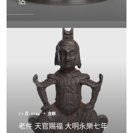
侶
7 1 月, 2024
金銅
老件 天官賜福 大明永樂七年