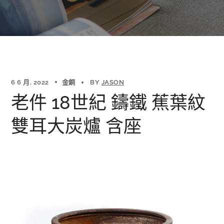
6 6 月, 2022
金銅
BY
JASON
老件 18世紀 鑄鐵 蕉葉紋
雙耳大炭爐 含座