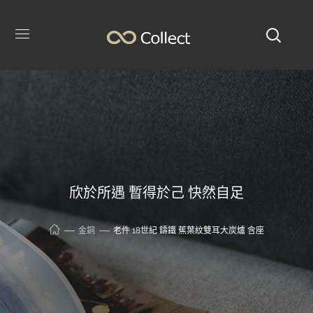
欣於所遇 暫得於己 快然自足
金銅
老件 18世紀 鑄鐵 蕉葉紋雙耳大炭爐 含座