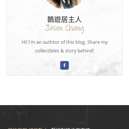
鵲遊居主人
Hi! I`m an authtor of this blog. Share my
collectibles & story behind!