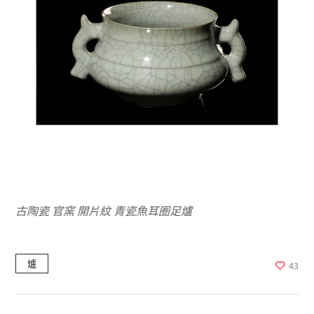
古陶瓷 官窯 開片紋 青瓷魚耳圈足爐
爐
43