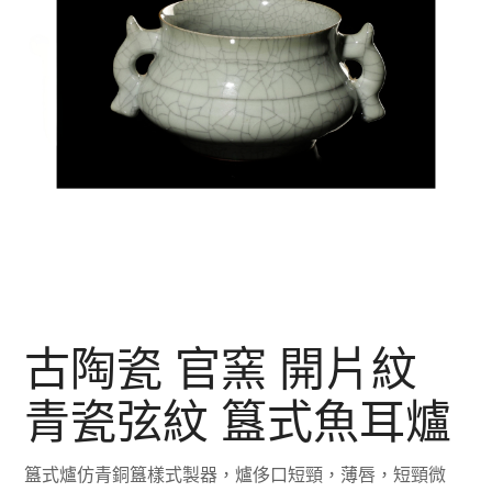
古陶瓷 官窯 開片紋
青瓷弦紋 簋式魚耳爐
簋式爐仿青銅簋樣式製器，爐侈口短頸，薄唇，短頸微