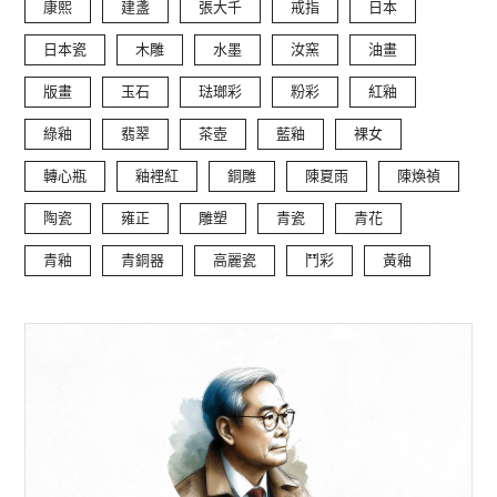
康熙
建盞
張大千
戒指
日本
日本瓷
木雕
水墨
汝窯
油畫
版畫
玉石
琺瑯彩
粉彩
紅釉
綠釉
翡翠
茶壺
藍釉
裸女
轉心瓶
釉裡紅
銅雕
陳夏雨
陳煥禎
陶瓷
雍正
雕塑
青瓷
青花
青釉
青銅器
高麗瓷
鬥彩
黃釉