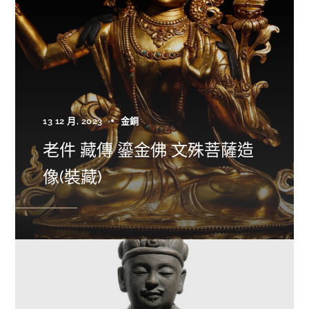
13 12 月, 2023
金銅
老件 藏傳 鎏金佛 文殊菩薩造
像(裝藏)