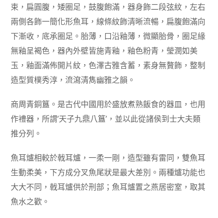
束，扁圓腹，矮圈足，鼓腹飽滿，器身飾二段弦紋，左右
兩側各飾一簡化形魚耳，線條紋飾清晰流暢，扁腹飽滿向
下漸收，底承圈足。胎薄，口沿釉薄，微顯胎骨，圈足緣
無釉呈褐色，器內外壁皆施青釉，釉色粉青，瑩潤如美
玉，釉面滿佈開片紋，色澤古雅含蓄，素身無贅飾，整制
造型質樸秀淳，流瀉清雋幽雅之韻。
商周青銅簋。是古代中國用於盛放煮熟飯食的器皿，也用
作禮器，所謂’天子九鼎八簋’，並以此從諸侯到士大夫類
推分列。
魚耳爐相較於戟耳爐，一柔一剛，造型雖有雷同，雙魚耳
生動柔美，下方成分叉魚尾狀是最大差別。兩種爐功能也
大大不同，戟耳爐供於刑部；魚耳爐置之燕居密室，取其
魚水之歡。