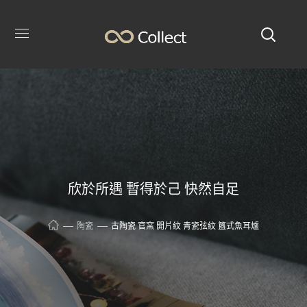
欣於所遇 暫得於己 快然自足
陶瓷
古陶瓷 官窯 開片紋 青瓷弦紋 簋式魚耳爐