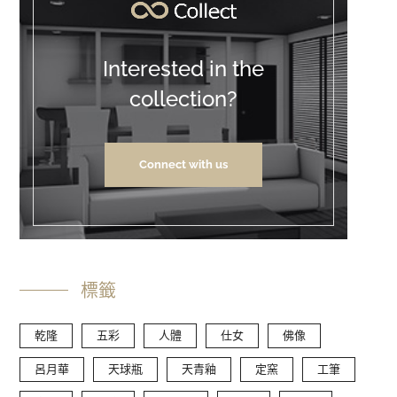
Interested in the
collection?
Connect with us
標籤
乾隆
五彩
人體
仕女
佛像
呂月華
天球瓶
天青釉
定窯
工筆