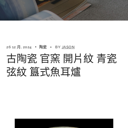
26 12 月, 2024
陶瓷
BY
JASON
古陶瓷 官窯 開片紋 青瓷
弦紋 簋式魚耳爐