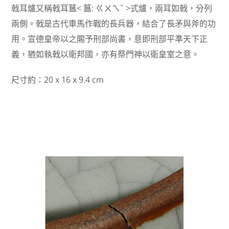
戟耳爐又稱戟耳簋< 簋: ㄍㄨㄟˇ >式爐，兩耳如戟，分列
兩側。戟是古代車馬作戰的長兵器，結合了長矛與斧的功
用。宣德皇帝以之賜予刑部尚書，意即刑部平準天下正
義，猶如執戟以衛邦國，亦有祭門神以衛皇室之意。
尺寸約：20 x 16 x 9.4 cm