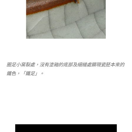
圈足小窯裂處，沒有塗釉的底部及細縫處顯現瓷胚本來的
鐵色，「鐵足」。