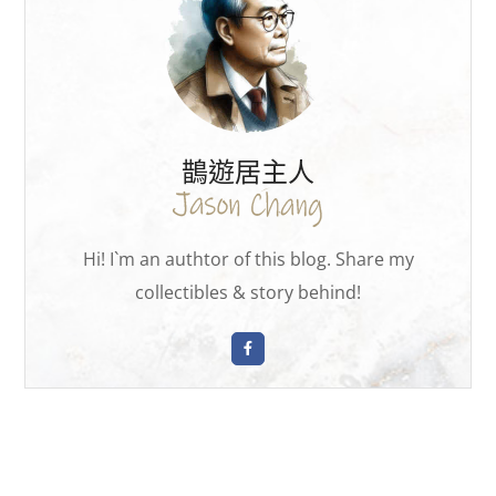
鵲遊居主人
Hi! I`m an authtor of this blog. Share my
collectibles & story behind!