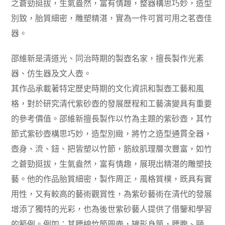
之蒼勁挺拔，生氣盎然，富有情趣，整器構思巧妙，造型
別致，胎質細密，雕塑精湛，實為一件可賞可用之茗壺佳
器。
邵維新是清道光、同治時期的製壺名家，擅長製作光素
器、仿生器及文人壺。
其作品承載著特定歷史時期的文化資訊和製壺工藝和風
格，對於研究清代紫砂壺的發展歷程和工藝演變具有重要
的參考價值。邵維新擅長製作以竹為主題的紫砂壺，其竹
節式紫砂壺構思巧妙，造型別緻，將竹之造型通貫全器，
壺身、流、鈕、把皆塑以竹節，筋紋肌理層次豐富，如竹
之蒼勁挺拔，生氣盎然，富有情趣，展現出精湛的雕塑技
藝。他的作品胎質細密，製作周正，風格質樸，既具有實
用性，又有較高的藝術觀賞性，為紫砂藝術在清代的發展
增添了獨特的光彩，也為後世紫砂藝人提供了借鑒和學習
的範例。例如：其腰線竹節圓壺，罐形身筒，腰腹、頸