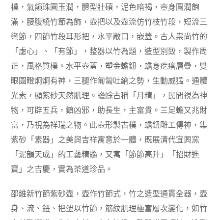
樸，氣韻珠圓玉潤，體型壯碩，泥色暗褐，壺身圓潤飽
滿，腰腹繞竹節為飾，壺把以及壺流仿竹枝竹段，短流三
彎節，四節竹段耳形把，水平敞口，嵌蓋。古人祟尚竹的
「虛心」、「有節」，整器以竹為題，造型別致，製作周
正，風格質樸。水平壺蓋，塑金蟾鈕，蟾身疙瘩層疊，雙
眼圓瞪炯炯有神，三腿作匍匐吐納之勢，生動威猛。通體
光素，顯紫砂天然肌理。蟾蜍古稱「月精」，民間視為神
物，可辟五兵，鎮凶邪，助長生，主富貴。三足蟾又兆財
富，乃視為祥瑞之物。此壺形製古樸，蟾鈕雕工傳神，集
紫砂「素器」之美與吉祥寓意於一體，既展清代宜興窯
「泥韻天成」的工藝精髓，又寓「節節高升」「招財進
寶」之吉慶，實為茶道珍品。
邵維新竹節紫砂壺，壺作竹節式，竹之造型通貫全器，壺
身、流、鈕、把塑以竹節，筋紋肌理極富層次變化，如竹