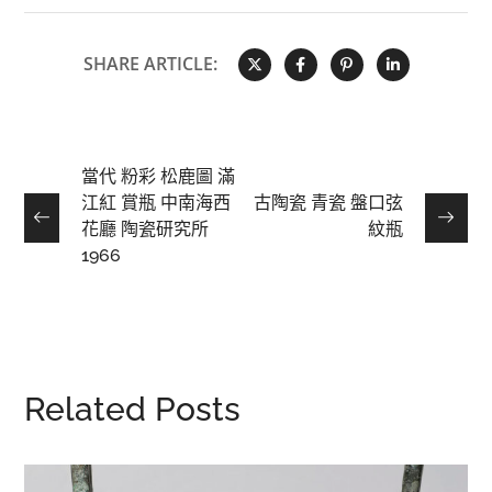
SHARE ARTICLE:
當代 粉彩 松鹿圖 滿
江紅 賞瓶 中南海西
古陶瓷 青瓷 盤口弦
花廳 陶瓷研究所
紋瓶
1966
Related Posts