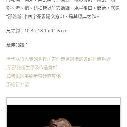
部、流、把、鈕扣皆以竹節為飾，水平敞口，嵌蓋，底鎢
“邵維新制”四字篆書陽文方印，是其經典之作。
尺寸約：10.3 x 18.1 x 11.6 cm
延伸閱讀：
清代以竹入壺的名作，帶你走進別樣的紫砂竹壺世界
清.邵維新生平及作品賞析
如何鑑別邵維新紫砂壺真偽
邵維新介紹