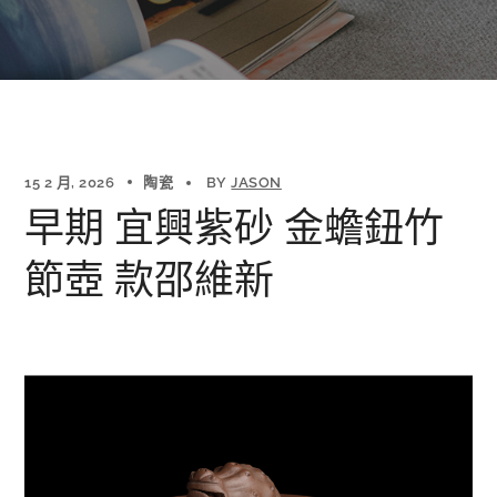
15 2 月, 2026
陶瓷
BY
JASON
早期 宜興紫砂 金蟾鈕竹
節壺 款邵維新