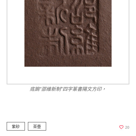
底鎢“邵維新制”四字篆書陽文方印，
紫砂
茶壺
20