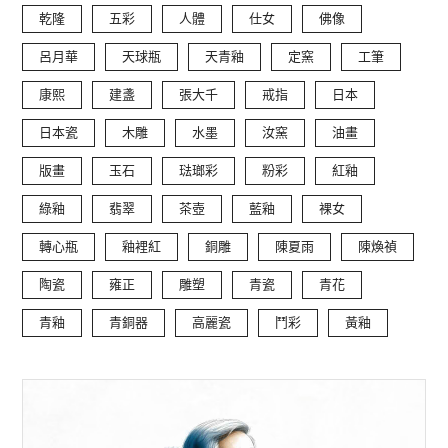
乾隆
五彩
人體
仕女
佛像
呂月華
天球瓶
天青釉
定窯
工筆
康熙
建盞
張大千
戒指
日本
日本瓷
木雕
水墨
汝窯
油畫
版畫
玉石
琺瑯彩
粉彩
紅釉
綠釉
翡翠
茶壺
藍釉
裸女
轉心瓶
釉裡紅
銅雕
陳夏雨
陳煥禎
陶瓷
雍正
雕塑
青瓷
青花
青釉
青銅器
高麗瓷
鬥彩
黃釉