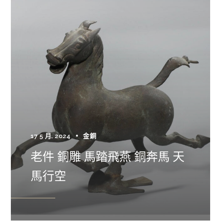
17 5 月, 2024
金銅
老件 銅雕 馬踏飛燕 銅奔馬 天
馬行空