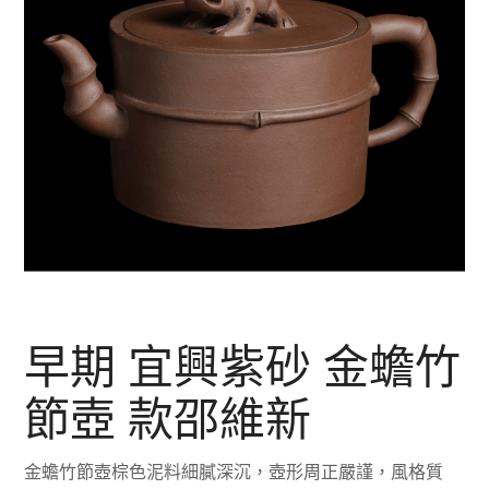
早期 宜興紫砂 金蟾竹
節壺 款邵維新
金蟾竹節壺棕色泥料細膩深沉，壺形周正嚴謹，風格質