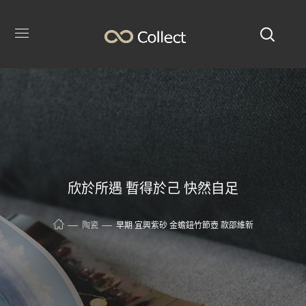
欣於所遇 暫得於己 快然自足
陶瓷
早期 宜興紫砂 金蟾鈕竹節壺 款邵維新