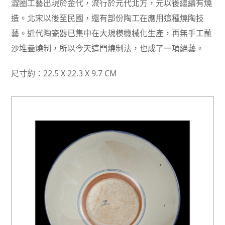
澀圈工藝出現於金代，流行於元代北方，元以後繼續有燒
造。北宋以後至民國，還有部份陶工在應用這種燒陶技
藝。近代陶瓷器已集中在大規模機械化生產，再無手工蘸
沙堆疊燒制，所以今天這門燒制法，也成了一項絕藝。
尺寸約：22.5 X 22.3 X 9.7 CM