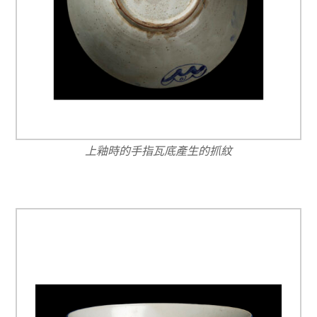
上釉時的手指瓦底產生的抓紋