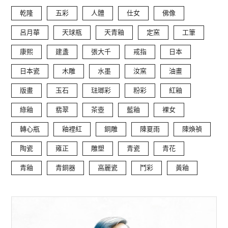
乾隆
五彩
人體
仕女
佛像
呂月華
天球瓶
天青釉
定窯
工筆
康熙
建盞
張大千
戒指
日本
日本瓷
木雕
水墨
汝窯
油畫
版畫
玉石
琺瑯彩
粉彩
紅釉
綠釉
翡翠
茶壺
藍釉
裸女
轉心瓶
釉裡紅
銅雕
陳夏雨
陳煥禎
陶瓷
雍正
雕塑
青瓷
青花
青釉
青銅器
高麗瓷
鬥彩
黃釉