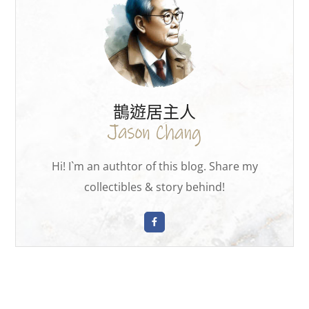
鵲遊居主人
Hi! I`m an authtor of this blog. Share my
collectibles & story behind!