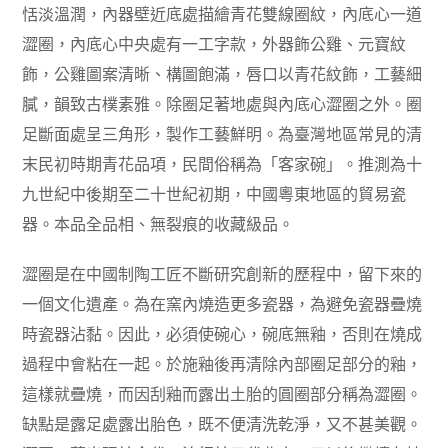
恬淡溫潤，內器壁近底處描繪青花雙線圈紋，內底心一道
澀圈，內底心中央處有一工字款，外器飾公雞、元寶紋
飾，公雞圖案清晰、構圖飽滿，唇口以青花紋飾，工藝細
膩，韻致古樸素雅。除圈足著地處與內底心澀圈之外。圈
足斷面處呈三角形，製作工藝鮮明。為臺灣地區常見的清
末民初時期青花品項，民間俗稱為「客家碗」。推測為十
九世紀中後期至二十世紀初期，中國粵東地區的貿易瓷
器。本品全品相、無裂痕的收藏級品。
澀圈是在中國制陶工匠不斷研究創新的歷程中，留下來的
一個文化遺產。為在窯內燒造更多瓷器，為避免瓷器疊燒
時瓷器沾黏。因此，必須使碗心，碗底無釉，否則在燒成
過程中會粘在一起。於施釉後再清除內部圈足部分的釉，
這樣就疊燒，而因刮釉而露出土胎的圓圈部分稱為
澀
圈。
缺點是露足處露出胎色，既不便清洗乾淨，又不甚美觀。