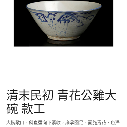
清末民初 青花公雞大
碗 款工
大碗敞口，斜直壁向下緊收，底承圈足，面施青花，色澤