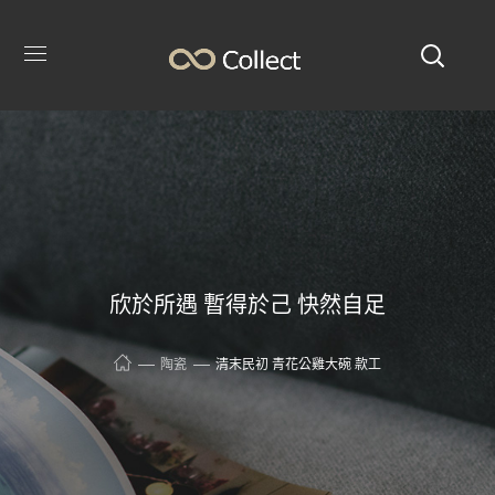
欣於所遇 暫得於己 快然自足
陶瓷
清末民初 青花公雞大碗 款工