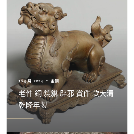
16 5 月, 2024
金銅
老件 銅 貔貅 辟邪 賞件 款大清
乾隆年製