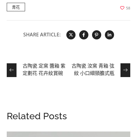
青花
58
SHARE ARTICLE:
古陶瓷 定窯 醬釉 紫
古陶瓷 汝窯 青釉 弦
定劃花 花卉紋賞碗
紋 小口細頸膽式瓶
Related Posts