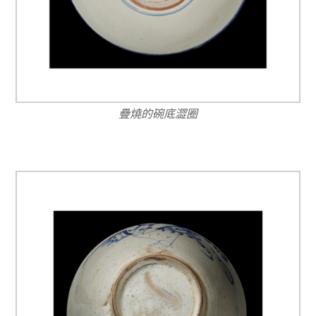
疊燒的碗底澀圈