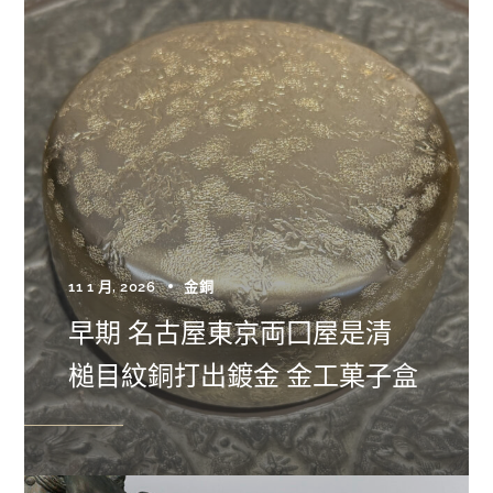
11 1 月, 2026
金銅
早期 名古屋東京両囗屋是清
槌目紋銅打出鍍金 金工菓子盒