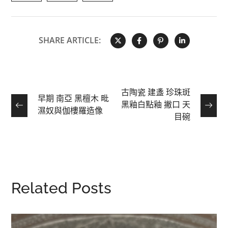
SHARE ARTICLE:
古陶瓷 建盞 珍珠斑
早期 南亞 黑檀木 毗
黑釉白點釉 撇口 天
濕奴與伽樓羅造像
目碗
Related Posts