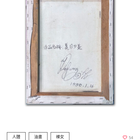
人體
油畫
裸女
54