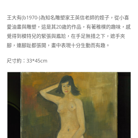
王大有(b1970-)為知名雕塑家王英信老師的姪子，從小喜
愛油畫與雕塑，這是其20歲的作品，有著稚樸的趣味，感
覺得到模特兒的緊張與尷尬，在手足無措之下，遮手夾
腳，連腳趾都張開，畫中表現十分生動而有趣。
尺寸約：33*45cm