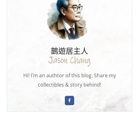
鵲遊居主人
Hi! I`m an authtor of this blog. Share my
collectibles & story behind!