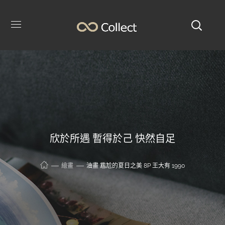
欣於所遇 暫得於己 快然自足
繪畫
油畫 尷尬的夏日之美 8P 王大有 1990