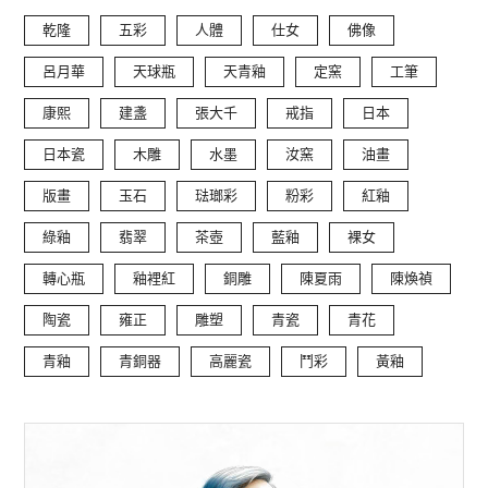
乾隆
五彩
人體
仕女
佛像
呂月華
天球瓶
天青釉
定窯
工筆
康熙
建盞
張大千
戒指
日本
日本瓷
木雕
水墨
汝窯
油畫
版畫
玉石
琺瑯彩
粉彩
紅釉
綠釉
翡翠
茶壺
藍釉
裸女
轉心瓶
釉裡紅
銅雕
陳夏雨
陳煥禎
陶瓷
雍正
雕塑
青瓷
青花
青釉
青銅器
高麗瓷
鬥彩
黃釉