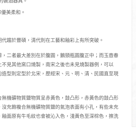
的裝酒器具。
條優美柔和。
明代趨於豐碩，清代則在工藝和釉彩上有所突破。
辨，二者最大差別在於腹圓，鵝頸瓶圓腹正中；而玉壺春
上不見其他窯口燒製，南宋之後也未見燒製器例，可以
的造型則定型於北宋，歷經宋、元、明、清、民國直至現
合無機礦物質鹽物質呈赤黃色，鼓凸形，赤黃色的鼓凸形
。沒充飽複合無機礦物質鹽的氣泡表面有小孔，有些未充
。釉面原有牛毛紋也會被沁入色，淺黃色至深棕色，擦洗