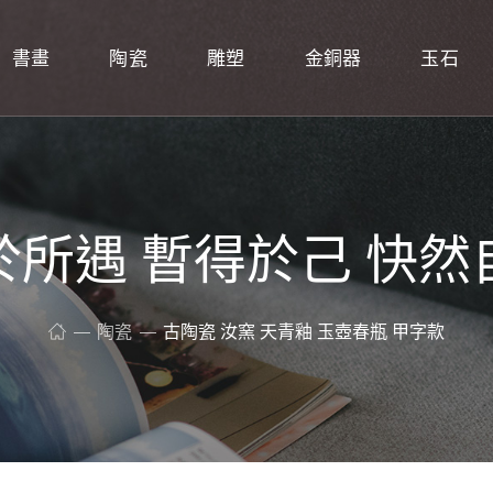
書畫
陶瓷
雕塑
金銅器
玉石
於所遇 暫得於己 快然
陶瓷
古陶瓷 汝窯 天青釉 玉壺春瓶 甲字款