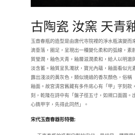
古陶瓷 汝窯 天青
玉壺春瓶的造型是由唐代寺院裡的淨水瓶演變而
滴垂落，圈足，呈現出一種變化柔和的弧線，素
質瑩潤，釉色天青，釉層滋潤柔和，給人以明澈
淡含蓄。釉質呈乳濁狀，寶光內蘊，釉面看似光
露出淺淡的黃灰色，類似燒過的香灰顏色，俗稱
釉面。故宮清宮舊藏有多件底心有「甲」字刻款，
刻，乾隆在詩中有「盤子徑五寸，如規口面圓。
心鐫甲字，先得此同然」。
宋代玉壺春器形特徵: