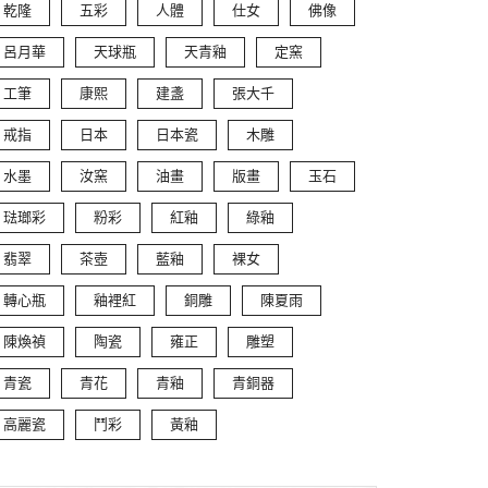
乾隆
五彩
人體
仕女
佛像
呂月華
天球瓶
天青釉
定窯
工筆
康熙
建盞
張大千
戒指
日本
日本瓷
木雕
水墨
汝窯
油畫
版畫
玉石
琺瑯彩
粉彩
紅釉
綠釉
翡翠
茶壺
藍釉
裸女
轉心瓶
釉裡紅
銅雕
陳夏雨
陳煥禎
陶瓷
雍正
雕塑
青瓷
青花
青釉
青銅器
高麗瓷
鬥彩
黃釉