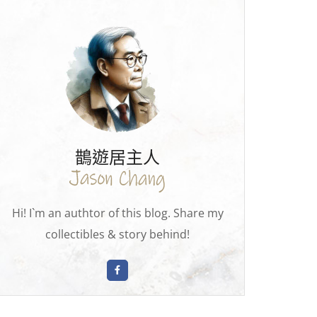
鵲遊居主人
Hi! I`m an authtor of this blog. Share my
collectibles & story behind!