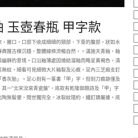
釉 玉壺春瓶 甲字款
來，撇口，口部下收成細細的頸部、下垂的腹部，狀如水
靜典雅古樸沉穩，整體線條流暢自然，。滿施天青釉，釉
與幽靜的意境。口沿釉薄處因燒結溜釉而略呈黃褐色，清
素無紋，細看可見細微大片釉裂及沁痕，足內三芝麻支釘
「香灰胎」。足心刻有一篆書「甲」字，但刻刀痕跡僅及
其一”北宋汝窯青瓷盤”，底款有乾隆御題詩及「甲」字
出陶無髻墾，閱世獨完全。冰裂紋隱約，鐵釘蹟屬連。底