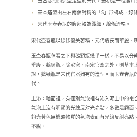
玉壺春瓶的造型定型於宋代，最初是一種實用
基本造型由左右兩個對稱的「S」形構成，線
宋代玉壺春瓶的腹部較為纖細，線條流暢。
宋代壺春瓶以線條優美著稱，元代瘦長而華麗，
玉壺春瓶乍看之下與鵝頸瓶幾乎一樣，不易以分
垂腹。鵝頸瓶，除汝窯、南宋官窯之外，則基本
說，鵝頸瓶是宋代官器獨有的造型。而玉壺春瓶
代。
土沁：釉面裡，有個別氣泡裡有沁入泥土中的複
氣泡上沒有明顯的光線反射光亮點，多數是霧面
飽赤黃色無機礦物質的氣泡表面有光線反射亮點
不脫。