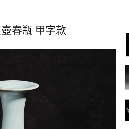
玉壺春瓶 甲字款