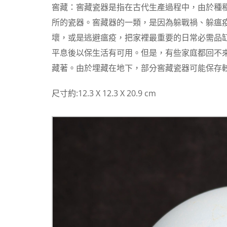
窖藏：窖藏瓷器是指在古代生產過程中，由於種
所的瓷器。窖藏器的一類，是因為躲戰禍、躲瘟
壞，或是逃避瘟疫，把家裡最重要的日常必需品
平息後以保生活有可用。但是，有些家庭都回不
藏著。由於埋藏在地下，部分窖藏瓷器可能保存
尺寸約:12.3 X 12.3 X 20.9 cm