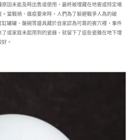
種原因未能及時出售或使用，最終被埋藏在地窖或特定場
疫。當戰禍、瘟疫要來時，人們為了躲避戰爭人為的破
缸缸罐罐、盤碗等盛具藏於自家認為可靠的窖穴裡，事件
來了或家庭未起用到的瓷器，就留下了這些瓷雜在地下埋
較好。